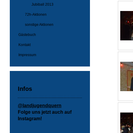
Jubiball 2013
72h-Aktionen
sonstige Aktionen
Gästebuch
Kontakt
Impressum
Infos
@landjugendquern
Folge uns jetzt auch auf
Instagram!