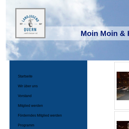
Moin Moin & 
Startseite
Wir über uns
Vorstand
Mitglied werden
Förderndes Mitglied werden
Programm