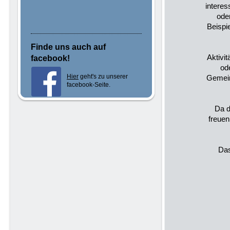
interes
ode
Beispi
Finde uns auch auf
Aktivi
facebook!
od
Hier
geht's zu unserer
Gemein
facebook-Seite.
Da d
freuen
Das