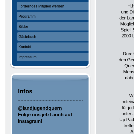
H.H
Förderndes Mitglied werden
und Di
Programm
der Lan
Möglich
Bilder
Spiel,
2000 L
Gästebuch
Kontakt
Durch
Impressum
den Gem
Quer
Mensc
dabe
Infos
Wi
mitein
für je
@landjugendquern
unter 
Folge uns jetzt auch auf
Up Pad
Instagram!
treff
A