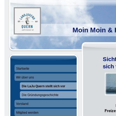
Moin Moin & 
Sicht
sich
Startseite
Wir über uns
Die LaJu Quern stellt sich vor
Die Gründungsgeschichte
Vorstand
Freize
Mitglied werden